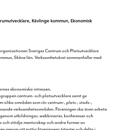
ntrumutvecklare, Kävlinge kommun, Ekonomisk
ksorganisationen Sveriges Centrum och
Platsutvecklare
kommun, Skåne län.
Verksamhetsåret sammanfaller med
rnas ekonomiska intressen.
kesgruppen centrum- och
platsutvecklare samt ge
m olika områden som rör centrum-, plats-, stads-,
nsande verksamhetsområden. Föreningen ska även arbeta
l genom utbildningar, webbinarier, konferenser och
a och stödja mentorskap och andra former
av
en genom att nyttja föreningens
tjänster och delta i