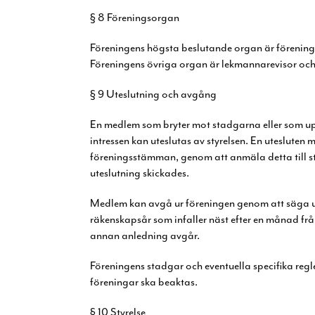
§ 8 Föreningsorgan
Föreningens högsta beslutande organ är föreni
Föreningens övriga organ är lekmannarevisor och
§ 9 Uteslutning och avgång
En medlem som bryter mot stadgarna eller som 
intressen kan uteslutas av styrelsen. En
utesluten 
föreningsstämman, genom att anmäla detta till s
uteslutning skickades.
Medlem kan avgå ur föreningen genom att säga
räkenskapsår som infaller näst efter en månad fr
annan anledning avgår.
Föreningens stadgar och eventuella specifika reg
föreningar ska beaktas.
§ 10 Styrelse