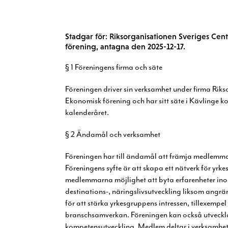
Stadgar för: Riksorganisationen Sveriges Ce
förening, antagna den 2025-12-17.
§ 1 Föreningens firma och säte
Föreningen driver sin verksamhet under firma Ri
Ekonomisk förening och har sitt säte i Kävlinge 
kalenderåret.
§ 2 Ändamål och verksamhet
Föreningen har till ändamål att främja medlemma
Föreningens syfte är att skapa ett nätverk för yr
medlemmarna möjlighet att byta erfarenheter
ino
destinations-, näringslivsutveckling
liksom angrä
för att stärka
yrkesgruppens intressen, tillexempe
branschsamverkan. Föreningen kan också utveckl
kompetensutveckling. Medlem deltar i verksamhet