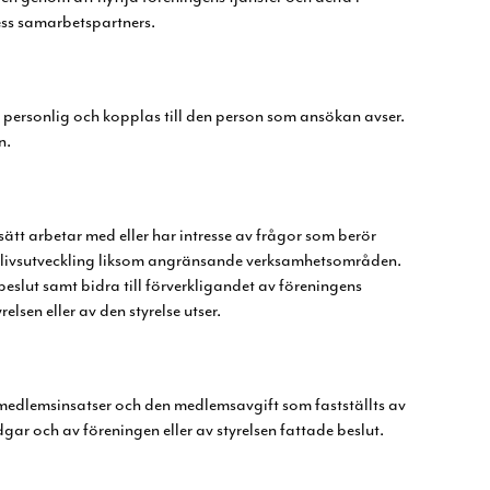
ess samarbetspartners.
r personlig och kopplas till den person som
ansökan avser.
n.
ätt arbetar med eller har intresse av frågor
som berör
slivsutveckling liksom
angränsande verksamhetsområden.
beslut
samt bidra till förverkligandet av föreningens
yrelsen eller av den styrelse utser.
 medlemsinsatser och den
medlemsavgift som fastställts av
dgar och av föreningen eller av styrelsen fattade beslut.