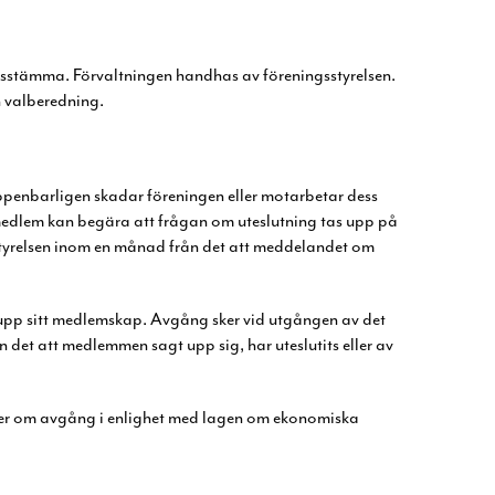
ngsstämma. Förvaltningen handhas av
föreningsstyrelsen.
 valberedning.
uppenbarligen skadar
föreningen eller motarbetar dess
medlem kan begära att frågan om uteslutning tas upp på
tyrelsen inom en månad från
det att meddelandet om
 upp sitt medlemskap. Avgång
sker vid utgången av det
ån
det att medlemmen sagt upp sig, har uteslutits eller av
ler om avgång i enlighet
med lagen om ekonomiska