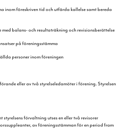
 inom föreskriven tid och utfärda kallelse
samt bereda
se med balans- och resultaträkning och
revisionsberättelse
 insatser på föreningsstämma
ställda personer inom föreningen
dförande eller av två styrelseledamöter i
förening. Styrelsen
 styrelsens förvaltning utses
en eller två revisorer
sorssuppleanter, av
föreningsstämman för en period fram