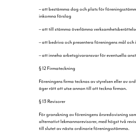
– att bestämma dag och plats för föreningsstämma
inkomna förslag
– att till stämma överlämna verksamhetsberättel
– att bedriva och presentera föreningens mål och
– att inneha arbetsgivaransvar för eventuella an
§ 12 Firmateckning
Föreningens firma tecknas av styrelsen eller av or
äger rätt att utse annan till att teckna firman.
§ 13 Revisorer
För granskning av föreningens årsredovisning samt
alternativt lekmannarevisorer, med högst två revi
till slutet av nästa ordinarie föreningsstämma.