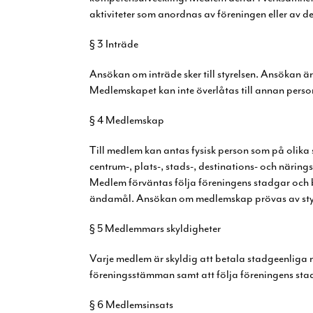
aktiviteter som anordnas av föreningen eller av d
§ 3 Inträde
Ansökan om inträde sker till styrelsen. Ansökan ä
Medlemskapet kan inte överlåtas till annan perso
§ 4 Medlemskap
Till medlem kan antas fysisk person som på olika s
centrum-, plats-, stads-, destinations- och näring
Medlem förväntas följa föreningens stadgar och 
ändamål. Ansökan om medlemskap prövas av
st
§ 5 Medlemmars skyldigheter
Varje medlem är skyldig att betala stadgeenliga
föreningsstämman samt att följa föreningens
sta
§ 6 Medlemsinsats