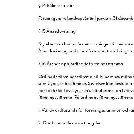
§ 14 Räkenskapsår
Föreningens räkenskapsår är 1 januari–31 decemb
§ 15 Årsredovisning
Styrelsen ska lämna årsredovisningen till revisor
Årsredovisningen ska bestå av resultaträkning,
ba
§ 16 Ärenden på ordinarie föreningsstämma
Ordinarie föreningsstämma hålls inom sex månad
som styrelsen bestämmer. Styrelsen kan besluta o
post och skall av styrelsen utsändas mellan fyra 
föreningsstämma. På ordinarie föreningsstämma 
1. Val av ordförande för föreningsstämman och 
2. Godkännande av röstlängden.