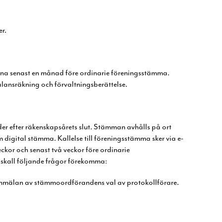
er.
erna senast en månad före
ordinarie föreningsstämma.
lansräkning och förvaltningsberättelse.
er efter räkenskapsårets slut. Stämman
avhålls på ort
m digital stämma. Kallelse
till föreningsstämma sker via e-
veckor och
senast två veckor före ordinarie
skall
följande frågor förekomma:
anmälan av
stämmoordförandens val av protokollförare.