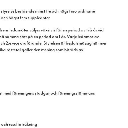
tyrelse bestående minst tre och högst nio
ordinarie
l och högst fem suppleanter.
lsens ledamöter väljes växelvis för en
period av två år vid
 på samma sätt på en
period om 1 år. Varje ledamot av
 och 2:e
vice ordförande. Styrelsen är beslutsmässig när mer
ika röstetal gäller den mening som biträds av
het med föreningens stadgar och
föreningsstämmans
 och resultaträkning