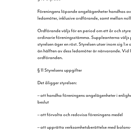
Föreningens löpande angelägenheter handhas av s
ledamöter, inklusive ordförande, samt mellan nol
Ordförande väljs för en period om ett år och styre
ordinarie föreningsstämma. Suppleanterna väljs
styrelsen äger en röst. Styrelsen utser inom sig 1:e
än hälften av dess ledamöter är
närvarande. Vid l
ordföranden.
§ 11 Styrelsens uppgifter
Det åligger styrelsen:
– att handha föreningens angelägenheter i enlig
beslut
– att förvalta och redovisa föreningens medel
– att upprätta verksamhetsberättelse med balans-