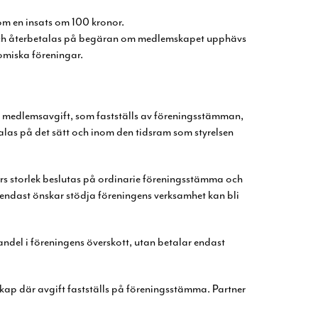
om en insats om 100 kronor.
och återbetalas på begäran om
medlemskapet upphävs
omiska föreningar.
n medlemsavgift, som fastställs av
föreningsstämman,
alas på det
sätt och inom den tidsram som styrelsen
rs storlek beslutas på ordinarie
föreningsstämma och
endast önskar stödja föreningens verksamhet kan bli
 andel i föreningens överskott,
utan betalar endast
ap där avgift fastställs på
föreningsstämma. Partner