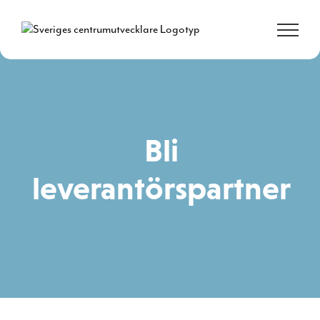
Fortsätt
till
innehållet
Bli
leverantörspartner