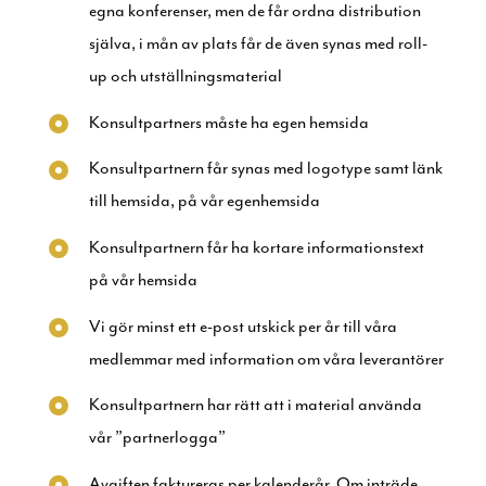
egna konferenser, men de får ordna distribution
själva, i mån av plats får de även synas med roll-
up och utställningsmaterial
Konsultpartners måste ha egen hemsida
Konsultpartnern får synas med logotype samt länk
till hemsida, på vår egenhemsida
Konsultpartnern får ha kortare informationstext
på vår hemsida
Vi gör minst ett e-post utskick per år till våra
medlemmar med information om våra leverantörer
Konsultpartnern har rätt att i material använda
vår ”partnerlogga”
Avgiften faktureras per kalenderår. Om inträde